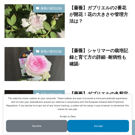
【薔薇】ガブリエルの2番花
薔薇の栽培記録
が開花！花の大きさや管理方
法は？
【薔薇】シャリマーの栽培記
薔薇の栽培記録
録と育て方の詳細 -耐病性も
確認-
【薔薇】ガブリエルの冬剪定
薔薇の栽培記録
This website stores cookies on your computer. These cookies are used to provide a more personalized experience
-どれだけ切れば良いの？-
and to track your whereabouts around our website in compliance with the European General Data Protection
Regulation. If you decide to to opt-out of any future tracking, a cookie will be setup in your browser to remember this
choice for one year.
Accept or Deny
Decline
Accept
ホーム
シェア
メニュー
電話
TOPへ