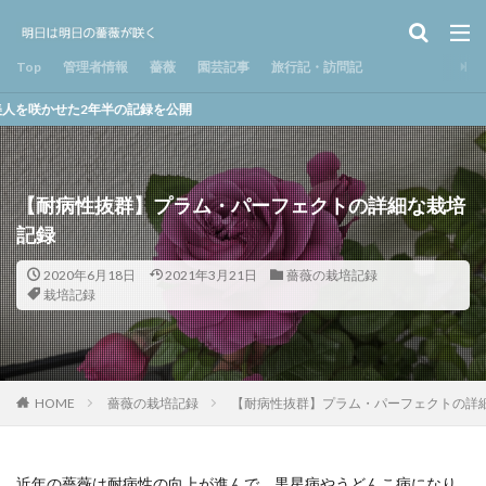
Top
管理者情報
薔薇
園芸記事
旅行記・訪問記
2年半の記録を公開
【耐病性抜群】プラム・パーフェクトの詳細な栽培
記録
2020年6月18日
2021年3月21日
薔薇の栽培記録
栽培記録
HOME
薔薇の栽培記録
【耐病性抜群】プラム・パーフェクトの詳
近年の薔薇は耐病性の向上が進んで、黒星病やうどんこ病になり