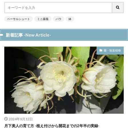
ベーサルシュート
ミニ薔薇
バラ
鉢
新着記事 -New Article-
蘭・観葉植物
2024年9月12日
月下美人の育て方 -植え付けから開花までの2年半の実録-