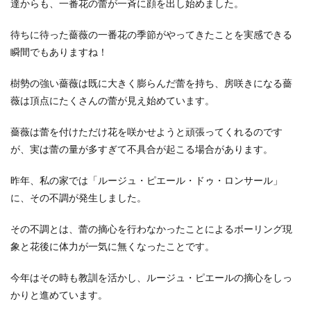
達からも、一番花の蕾が一斉に顔を出し始めました。
待ちに待った薔薇の一番花の季節がやってきたことを実感できる
瞬間でもありますね！
樹勢の強い薔薇は既に大きく膨らんだ蕾を持ち、房咲きになる薔
薇は頂点にたくさんの蕾が見え始めています。
薔薇は蕾を付けただけ花を咲かせようと頑張ってくれるのです
が、実は蕾の量が多すぎて不具合が起こる場合があります。
昨年、私の家では「ルージュ・ピエール・ドゥ・ロンサール」
に、その不調が発生しました。
その不調とは、蕾の摘心を行わなかったことによるボーリング現
象と花後に体力が一気に無くなったことです。
今年はその時も教訓を活かし、ルージュ・ピエールの摘心をしっ
かりと進めています。