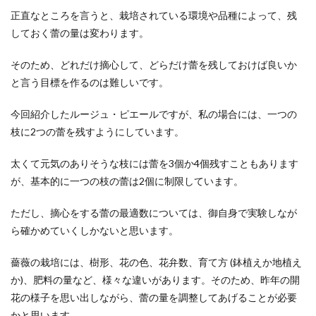
正直なところを言うと、栽培されている環境や品種によって、残
しておく蕾の量は変わります。
そのため、どれだけ摘心して、どらだけ蕾を残しておけば良いか
と言う目標を作るのは難しいです。
今回紹介したルージュ・ピエールですが、私の場合には、一つの
枝に2つの蕾を残すようにしています。
太くて元気のありそうな枝には蕾を3個か4個残すこともあります
が、基本的に一つの枝の蕾は2個に制限しています。
ただし、摘心をする蕾の最適数については、御自身で実験しなが
ら確かめていくしかないと思います。
薔薇の栽培には、樹形、花の色、花弁数、育て方 (鉢植えか地植え
か)、肥料の量など、様々な違いがあります。そのため、昨年の開
花の様子を思い出しながら、蕾の量を調整してあげることが必要
かと思います。