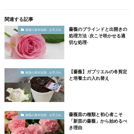
関連する記事
薔薇のブラインドと出開きの
薔薇の基本知識・お手入れ
処理方法 -次こそ咲かせる適
切な処理-
【薔薇】ガブリエルの冬剪定
薔薇の基本知識・お手入れ
と培養土の入れ替え
薔薇苗の種類と初心者こそ
薔薇の基本知識・お手入れ
「新苗の薔薇」から始めるべ
き理由