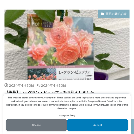
薔薇の栽培記録
2024年4月30日
2024年4月30日
【薔薇】レ・グラン・ビュッフェをお迎えしました
This website stores cookies on your computer. These cookies are used to provide a more personalized experience
and to track your whereabouts around our website in compliance with the European General Data Protection
Regulation. If you decide to to opt-out of any future tracking, a cookie will be setup in your browser to remember this
季節の花・野菜・果物
choice for one year.
Accept or Deny
Decline
Accept
ホーム
シェア
メニュー
電話
TOPへ