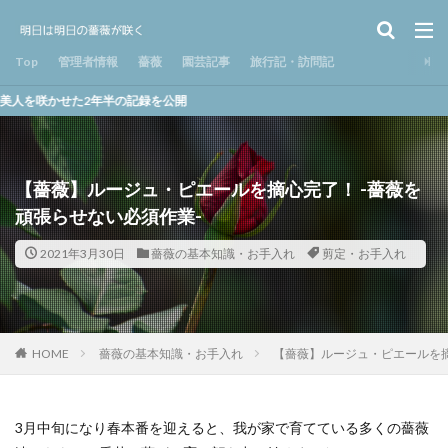
Top
管理者情報
薔薇
園芸記事
旅行記・訪問記
た2年半の記録を公開
【薔薇】ルージュ・ピエールを摘心完了！ -薔薇を
頑張らせない必須作業-
2021年3月30日
薔薇の基本知識・お手入れ
剪定・お手入れ
HOME
薔薇の基本知識・お手入れ
【薔薇】ルージュ・ピエールを摘
3月中旬になり春本番を迎えると、我が家で育てている多くの薔薇