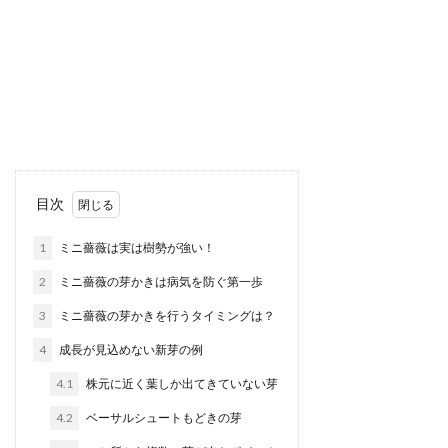
目次
1
ミニ薔薇は実は樹勢が強い！
2
ミニ薔薇の芽かきは病気を防ぐ第一歩
3
ミニ薔薇の芽かきを行うタイミングは？
4
成長が見込めない新芽の例
4.1
株元に近く葉しか出てきていない芽
4.2
ベーサルシュートもどきの芽