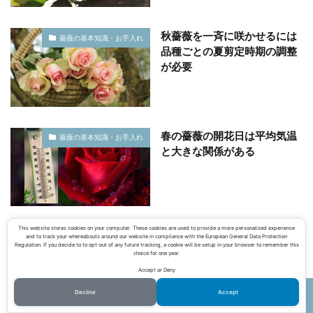
秋薔薇を一斉に咲かせるには
薔薇の基本知識・お手入れ
品種ごとの夏剪定時期の調整
が必要
春の薔薇の開花日は平均気温
薔薇の基本知識・お手入れ
と大きな関係がある
This website stores cookies on your computer. These cookies are used to provide a more personalized experience
【秋の薔薇】花後のお勧めの
薔薇の基本知識・お手入れ
and to track your whereabouts around our website in compliance with the European General Data Protection
Regulation. If you decide to to opt-out of any future tracking, a cookie will be setup in your browser to remember this
剪定法を御紹介
choice for one year.
Accept or Deny
Decline
Accept
ホーム
シェア
メニュー
電話
TOPへ