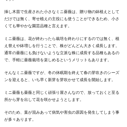
挿し木苗で生産された小さなミニ薔薇は、贈り物の鉢植えとして
だけでは無く、寄せ植えの主役にも使うことができるため、小さ
くても華やかな園芸品種と言えます。
ミニ薔薇は、花が終わったら栽培を終わりにするのでは無く、植
え替えや鉢増しを行うことで、株がどんどん大きく成長します。
通常の薔薇にも負けないような立派な株に成長する品種もあるの
で、手軽に薔薇栽培を楽しめるというメリットもあります。
そんなミニ薔薇ですが、冬の休眠期を終えて春の芽吹きのシーズ
ンを迎えると、いち早く新芽を芽吹かせて成長を開始します。
ミニ薔薇も薔薇と同じく頑張り屋さんなので、放っておくと至る
所から芽を出して花を咲かせようとします。
そのため、葉が混みあって病気や害虫の原因を発生してしまう事
が多々あります。