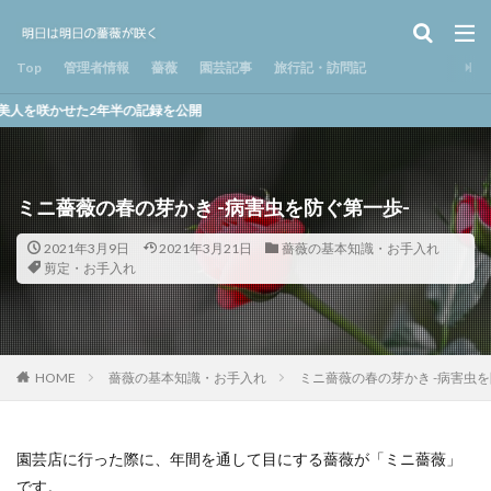
Top
管理者情報
薔薇
園芸記事
旅行記・訪問記
年半の記録を公開
ミニ薔薇の春の芽かき -病害虫を防ぐ第一歩-
2021年3月9日
2021年3月21日
薔薇の基本知識・お手入れ
剪定・お手入れ
HOME
薔薇の基本知識・お手入れ
ミニ薔薇の春の芽かき -病害虫を
園芸店に行った際に、年間を通して目にする薔薇が「ミニ薔薇」
です。