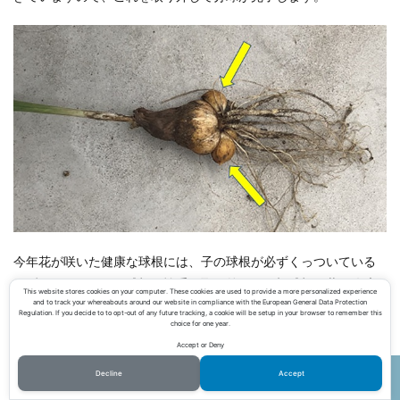
今年花が咲いた健康な球根には、子の球根が必ずくっついている
はずですので、子の球根を慎重に取り外して、親球根と共に冷暗
This website stores cookies on your computer. These cookies are used to provide a more personalized experience
and to track your whereabouts around our website in compliance with the European General Data Protection
所で保存しておきましょう。
Regulation. If you decide to to opt-out of any future tracking, a cookie will be setup in your browser to remember this
choice for one year.
そして、12月に再び上で紹介したように植えてあげることで、そ
Accept or Deny
の次の年も綺麗なアイリスを見ることができます。
Decline
Accept
ホーム
シェア
メニュー
電話
TOPへ