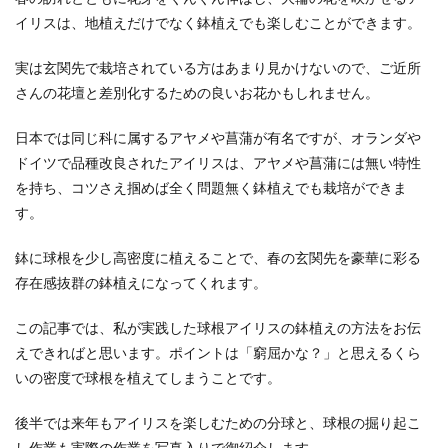
イリスは、地植えだけでなく鉢植えでも楽しむことができます。
実は玄関先で栽培されている方はあまり見かけないので、ご近所
さんの花壇と差別化するための良いお花かもしれません。
日本では同じ科に属するアヤメや菖蒲が有名ですが、オランダや
ドイツで品種改良されたアイリスは、アヤメや菖蒲には無い特性
を持ち、コツさえ掴めば全く問題無く鉢植えでも栽培ができま
す。
鉢に球根を少し高密度に植えることで、春の玄関先を豪華に彩る
存在感抜群の鉢植えになってくれます。
この記事では、私が実践した球根アイリスの鉢植えの方法をお伝
えできればと思います。ポイントは「窮屈かな？」と思えるくら
いの密度で球根を植えてしまうことです。
後半では来年もアイリスを楽しむための分球と、球根の掘り起こ
し作業も実際の作業を写真入りで御紹介します。