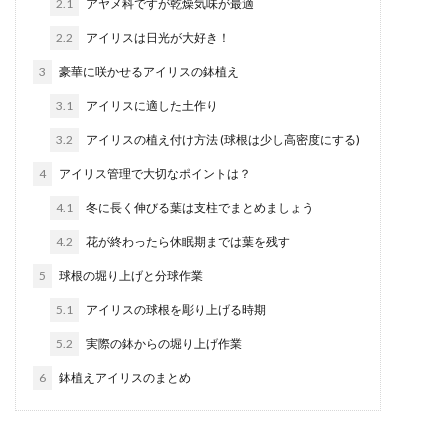
2.1
アヤメ科ですが乾燥気味が最適
2.2
アイリスは日光が大好き！
3
豪華に咲かせるアイリスの鉢植え
3.1
アイリスに適した土作り
3.2
アイリスの植え付け方法 (球根は少し高密度にする)
4
アイリス管理で大切なポイントは？
4.1
冬に長く伸びる葉は支柱でまとめましょう
4.2
花が終わったら休眠期までは葉を残す
5
球根の堀り上げと分球作業
5.1
アイリスの球根を彫り上げる時期
5.2
実際の鉢からの堀り上げ作業
6
鉢植えアイリスのまとめ