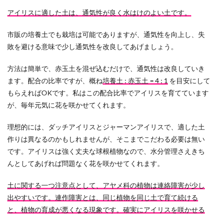
アイリスに適した土は、通気性が良く水はけのよい土です。
市販の培養土でも栽培は可能でありますが、通気性を向上し、失
敗を避ける意味で少し通気性を改良してあげましょう。
方法は簡単で、赤玉土を混ぜ込むだけで、通気性は改良していき
ます。配合の比率ですが、概ね
培養土 : 赤玉土 = 4 : 1
を目安にして
もらえればOKです。私はこの配合比率でアイリスを育てています
が、毎年元気に花を咲かせてくれます。
理想的には、ダッチアイリスとジャーマンアイリスで、適した土
作りは異なるのかもしれませんが、そこまでこだわる必要は無い
です。アイリスは強く丈夫な球根植物なので、水分管理さえきち
んとしてあげれば問題なく花を咲かせてくれます。
土に関する一つ注意点として、アヤメ科の植物は連絡障害が少し
出やすいです。連作障害とは、同じ植物を同じ土で育て続ける
と、植物の育成が悪くなる現象です。確実にアイリスを咲かせる