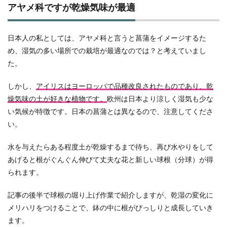
アヤメ科ですが乾燥気味が最適
日本人の私としては、アヤメ科と言うと菖蒲をイメージするた
め、湿気の多い場所での栽培が最適なのでは？と考えていまし
た。
しかし、
アイリスはヨーロッパで品種改良されたものであり、乾
燥気味の土が好きな植物です。
欧州は日本より涼しく湿気も少な
い気候が特徴です。日本の菖蒲とは異なるので、注意してくださ
い。
水を与えたらある程度土が乾燥するまで待ち、再び水やりをして
あげると根がぐんぐん伸びて丈夫な花と新しい球根（分球）が得
られます。
記事の後半で球根の堀り上げ作業で紹介しますが、乾湿の変化に
メリハリをつけることで、鉢の中に根がびっしりと成長していき
ます。