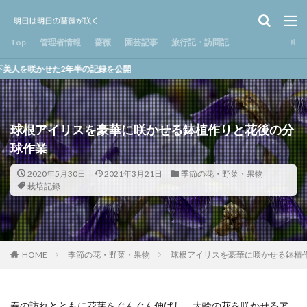
Top
管理者情報
薔薇
園芸記事
旅行記・訪問記
2年半の記録を公開
球根アイリスを豪華に咲かせる鉢植作りと花後の分
球作業
2020年5月30日
2021年3月21日
季節の花・野菜・果物
栽培記録
HOME
季節の花・野菜・果物
球根アイリスを豪華に咲かせる鉢植
春の訪れとともに花芽をぐんぐん伸ばし、大輪の花を咲かせるア