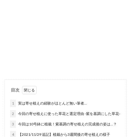
目次
1
実は寄せ植えの経験がほとんど無い筆者…
2
今回の寄せ植えに使った草花と選定理由 -紫を基調にした草花-
3
今回は10号鉢に植栽！紫基調の寄せ植えの完成後の姿は…？
4
【2021/11/29 追記】植栽から3週間後の寄せ植えの様子