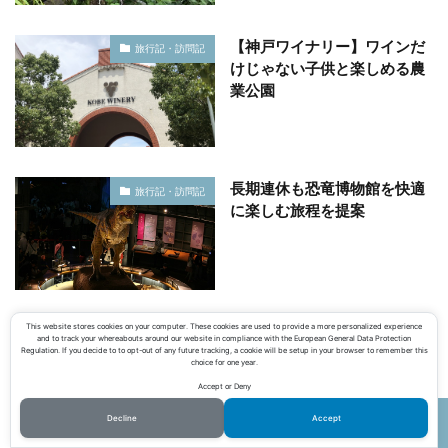
【神戸ワイナリー】ワインだ
旅行記・訪問記
けじゃない子供と楽しめる農
業公園
長期連休も恐竜博物館を快適
旅行記・訪問記
に楽しむ旅程を提案
This website stores cookies on your computer. These cookies are used to provide a more personalized experience
and to track your whereabouts around our website in compliance with the European General Data Protection
Regulation. If you decide to to opt-out of any future tracking, a cookie will be setup in your browser to remember this
choice for one year.
コメントを書く
Accept or Deny
コメント
※
Decline
Accept
ホーム
シェア
メニュー
電話
TOPへ