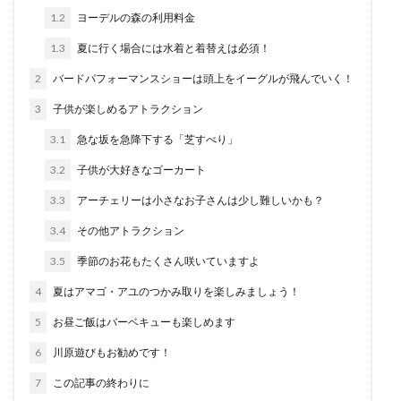
1.2
ヨーデルの森の利用料金
1.3
夏に行く場合には水着と着替えは必須！
2
バードパフォーマンスショーは頭上をイーグルが飛んでいく！
3
子供が楽しめるアトラクション
3.1
急な坂を急降下する「芝すべり」
3.2
子供が大好きなゴーカート
3.3
アーチェリーは小さなお子さんは少し難しいかも？
3.4
その他アトラクション
3.5
季節のお花もたくさん咲いていますよ
4
夏はアマゴ・アユのつかみ取りを楽しみましょう！
5
お昼ご飯はバーベキューも楽しめます
6
川原遊びもお勧めです！
7
この記事の終わりに