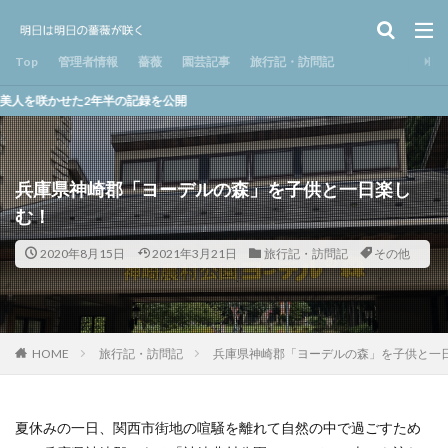
Top
管理者情報
薔薇
園芸記事
旅行記・訪問記
年半の記録を公開
兵庫県神崎郡「ヨーデルの森」を子供と一日楽し
む！
2020年8月15日
2021年3月21日
旅行記・訪問記
その他
HOME
旅行記・訪問記
兵庫県神崎郡「ヨーデルの森」を子供と一
夏休みの一日、関西市街地の喧騒を離れて自然の中で過ごすため