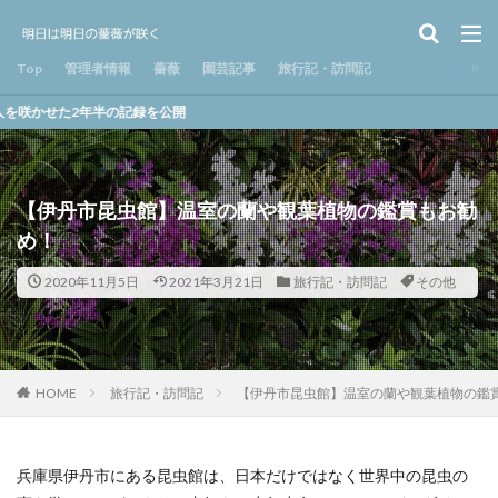
Top
管理者情報
薔薇
園芸記事
旅行記・訪問記
記録を公開
【伊丹市昆虫館】温室の蘭や観葉植物の鑑賞もお勧
め！
2020年11月5日
2021年3月21日
旅行記・訪問記
その他
HOME
旅行記・訪問記
【伊丹市昆虫館】温室の蘭や観葉植物の鑑
兵庫県伊丹市にある昆虫館は、日本だけではなく世界中の昆虫の