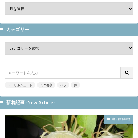
カテゴリー
ベーサルシュート
ミニ薔薇
バラ
鉢
新着記事 -New Article-
蘭・観葉植物