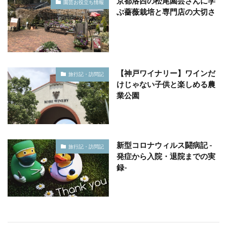
京都洛西の松尾園芸さんに学
園芸お役立ち情報
ぶ薔薇栽培と専門店の大切さ
【神戸ワイナリー】ワインだ
旅行記・訪問記
けじゃない子供と楽しめる農
業公園
新型コロナウィルス闘病記 -
旅行記・訪問記
発症から入院・退院までの実
録-