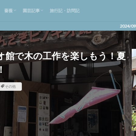
薔薇
園芸記事
旅行記・訪問記
基本知識・お手入れ
実験・調査
栽培記録
蘭・観葉植物
季節の花・野菜・果物
園芸お役立ち情報
2024/09/12 月下
オ館で木の工作を楽しもう！夏
！
その他