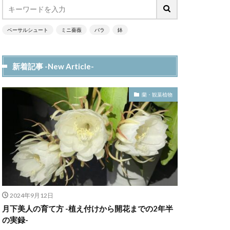
ベーサルシュート
ミニ薔薇
バラ
鉢
新着記事 -New Article-
蘭・観葉植物
2024年9月12日
月下美人の育て方 -植え付けから開花までの2年半
の実録-