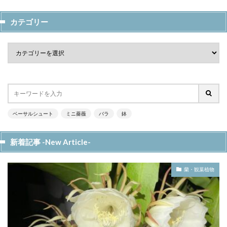
カテゴリー
ベーサルシュート
ミニ薔薇
バラ
鉢
新着記事 -New Article-
蘭・観葉植物