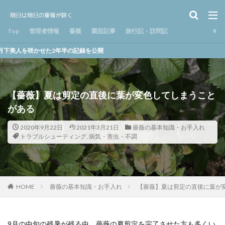
Top
管理者情報
薔薇
園芸記事
旅行記・訪問記
た2年半の記録を公開
【薔薇】夏は剪定の直後に葉が変色してしまうこと
がある
2020年9月22日
2021年3月21日
薔薇の基本知識・お手入れ
トラブルシューティング
,
病気・害虫・不調
HOME
薔薇の基本知識・お手入れ
【薔薇】夏は剪定の直後に葉が
9月の中旬の残暑が残る中、薔薇の夏剪定を完了させた方も多くい