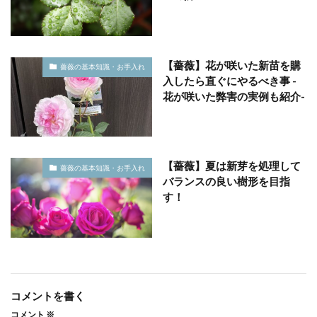
【薔薇】花が咲いた新苗を購
薔薇の基本知識・お手入れ
入したら直ぐにやるべき事 -
花が咲いた弊害の実例も紹介-
【薔薇】夏は新芽を処理して
薔薇の基本知識・お手入れ
バランスの良い樹形を目指
す！
コメントを書く
コメント
※