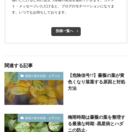
ト・メッセージいただけると、ブログのモチベーションになりま
す。いつでもお待ちしております。
投稿一覧へ
関連する記事
【危険信号!?】薔薇の葉が黄
薔薇の基本知識・お手入れ
色くなり落葉する原因と対処
方法
梅雨時期は薔薇の葉を整理す
薔薇の基本知識・お手入れ
る最適な時期 -黒星病とハダ
ニの防止-