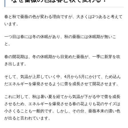
春と秋で薔薇の色が変わる理由ですが、大きくは2つあると考えて
います。
一つ目は春には冬の休眠があり、秋の薔薇には休眠期が無いこ
と。
春の開花期は、冬の休眠期から目覚めた薔薇が、一季に新芽を吹
き出します。
そして、気温が上昇していく中、4月から5月にかけて、ため込ん
だエネルギーを爆発させるように蕾を成長させて開花させます。
これに対して、秋は暑い夏を経てから気温が下がる中で蕾を成長
させるため、エネルギーを爆発させる春の花よりも花のサイズは
小さくることも一般的です。しかし、その分、薔薇本来の濃い色
が出ると言われています。