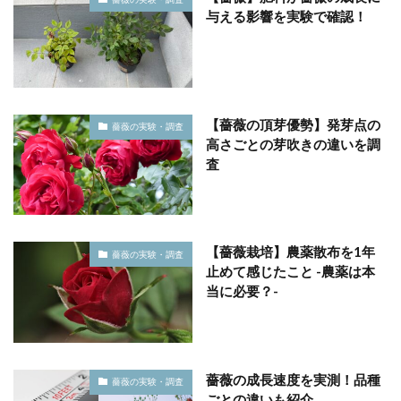
与える影響を実験で確認！
【薔薇の頂芽優勢】発芽点の
薔薇の実験・調査
高さごとの芽吹きの違いを調
査
【薔薇栽培】農薬散布を1年
薔薇の実験・調査
止めて感じたこと -農薬は本
当に必要？-
薔薇の成長速度を実測！品種
薔薇の実験・調査
ごとの違いも紹介