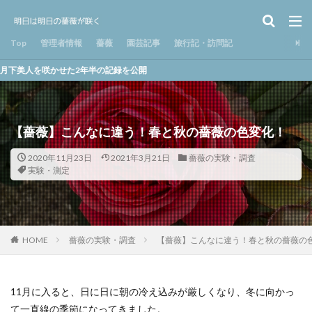
Top
管理者情報
薔薇
園芸記事
旅行記・訪問記
かせた2年半の記録を公開
【薔薇】こんなに違う！春と秋の薔薇の色変化！
2020年11月23日
2021年3月21日
薔薇の実験・調査
実験・測定
HOME
薔薇の実験・調査
【薔薇】こんなに違う！春と秋の薔薇の
11月に入ると、日に日に朝の冷え込みが厳しくなり、冬に向かっ
て一直線の季節になってきました。