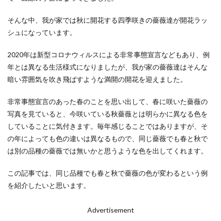
そんな中、我が家では秋に開花する四季咲きの薔薇達が開花ラッ
シュになっています。
2020年は新型コロナウィルスによる非常事態宣言などもあり、例
年とは異なる生活様式になりましたが、我が家の薔薇達はそんな
暗い雰囲気を吹き飛ばすような満開の開花を迎えました。
非常事態宣言のあった春のことを思い出して、春に咲いた薔薇の
写真を見ていると、今咲いている秋薔薇とは明らかに異なる色を
していることに気付きます。毎年感じることではありますが、そ
の年によっても色の違いは異なるもので、同じ薔薇でも春と秋で
は別の品種の薔薇では無いかと思うような色を出してくれます。
この記事では、同じ品種でも春と秋で薔薇の色が変わるという例
を紹介したいと思います。
Advertisement