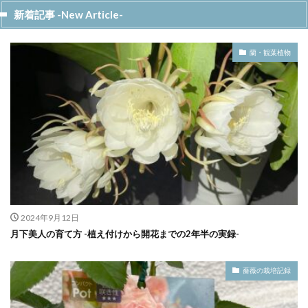
新着記事 -New Article-
蘭・観葉植物
2024年9月12日
月下美人の育て方 -植え付けから開花までの2年半の実録-
薔薇の栽培記録