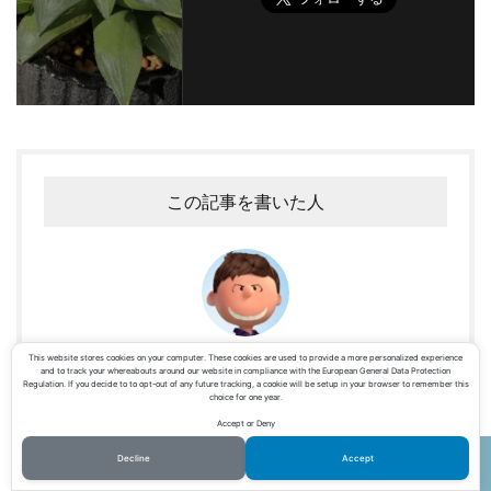
この記事を書いた人
toru
This website stores cookies on your computer. These cookies are used to provide a more personalized experience
and to track your whereabouts around our website in compliance with the European General Data Protection
Regulation. If you decide to to opt-out of any future tracking, a cookie will be setup in your browser to remember this
ご訪問ありがとうざいます。筆者のtoruです。京都大学卒業後、普
choice for one year.
段は電気関係の研究をしております。関西で子供2人を育てながら、
Accept or Deny
2015年から週末の趣味で薔薇と園芸を始めました。その後、園芸に
Decline
Accept
のめり込んで深い知識まで勉強を重ねてきました。その学んだ内容
ホーム
シェア
メニュー
電話
TOPへ