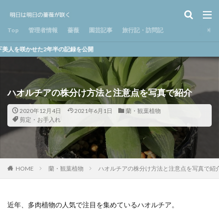
Top
管理者情報
薔薇
園芸記事
旅行記・訪問記
2年半の記録を公開
ハオルチアの株分け方法と注意点を写真で紹介
2020年12月4日
2021年6月1日
蘭・観葉植物
剪定・お手入れ
HOME
蘭・観葉植物
ハオルチアの株分け方法と注意点を写真で紹
近年、多肉植物の人気で注目を集めているハオルチア。